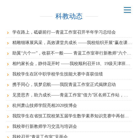
科教动态
学在路上，砥砺前行—青蓝工作室召开半年学习总结会
精雕细琢展风采，高效课堂共成长 ——我校组织开展“赢在课堂”校级公开课系列活动
助翼“六个一”，收获不一般—— 青蓝工作室举行新教师“六个一”说课培训与交流会
相约家长会，静待花开时 ——我校顺利召开18、19级天津班家长会
我校学生在区中职学校学生技能大赛中喜获佳绩
携手同心，筑梦启航——我院青蓝工作室正式揭牌启动
见贤思齐，助力成长——青蓝工作室“借力”区名师工作站，我院青年教师备战“六个一”
杭州萧山技师学院亮相2020技博会
我院学生在省技工院校第五届学生数学素养知识竞赛中再创佳绩
我校举行新教师学习交流与培训会
我校召开“青蓝工作室”见面会