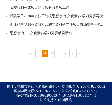
我校顺利完成项目建设预验收专项工作
我院学子2020年省技工院校思想政治·文化素养 学习竞赛再次夺魁
浙江省中华职业教育社2020年教科研立项项目首场集中开题会在我院举行
思想政治-----文化素养学习竞赛动员活动
<<
<
4
5
6
7
>
>>
校址：杭州市萧山区通惠南路448号 培训报名大厅0571-82675762
高教学历大厅0571-82660553 办公室/传真0571-83509756
浙公网安备 33010902000334号
浙ICP备15030111号-3
技术支持：
哈博网络