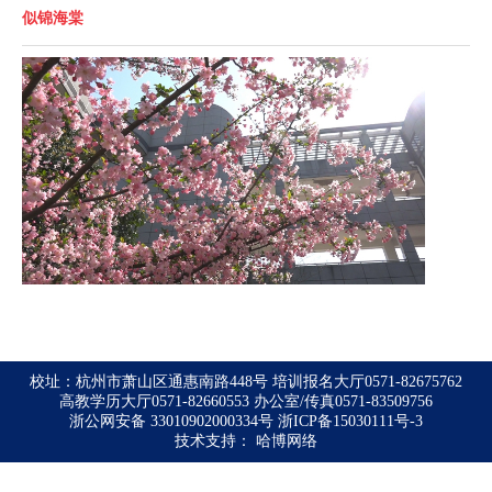
似锦海棠
校址：杭州市萧山区通惠南路448号 培训报名大厅0571-82675762
高教学历大厅0571-82660553 办公室/传真0571-83509756
浙公网安备 33010902000334号
浙ICP备15030111号-3
技术支持：
哈博网络