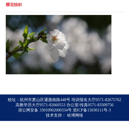
樱花独枳
校址：杭州市萧山区通惠南路448号 培训报名大厅0571-82675762
高教学历大厅0571-82660553 办公室/传真0571-83509756
浙公网安备 33010902000334号
浙ICP备15030111号-3
技术支持：
哈博网络