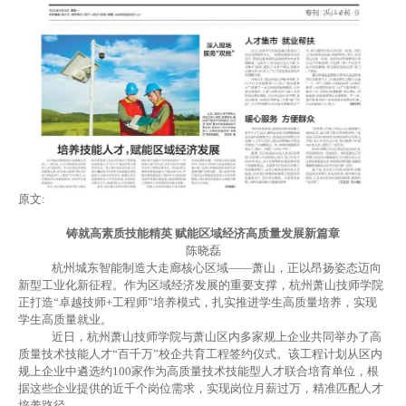
原文:
铸就高素质技能精英
赋能区域经济高质量发展新篇章
陈晓磊
杭州城东智能制造大走廊核心区域
——萧山，正以昂扬姿态迈向
新型工业化新征程。作为区域经济发展的重要支撑，杭州萧山技师学院
正
打造
“卓越技师+工程师”培养模式，扎实推进学生高质量培养，实现
学生高质量就业。
近日，杭州萧山技师学院与萧山区内多家规上企业共同举办了高
质量技术技能人才
“百千万”校企共育工程签约仪式。该工程计划从区内
规上企业中遴选约100家作为高质量技术技能型人才联合培育单位，根
据这些企业提供的近千个岗位需求，实现岗位月薪过万，精准匹配人才
培养路径。