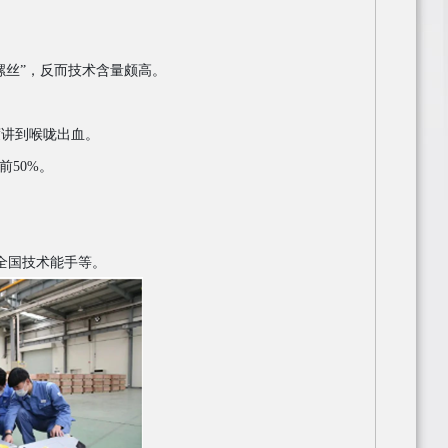
螺丝”，反而技术含量颇高。
度讲到喉咙出血。
50%。
全国技术能手等。