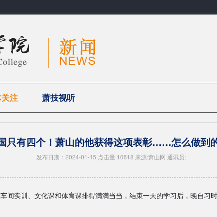
体关注
萧技视听
国只有四个！萧山的他获得这项表彰……怎么做到
发布日期：2024-01-15 点击量:10618 来源:萧山网 通讯员:
上车间实训、文化课和体育课排得满满当当，结束一天的学习后，晚自习