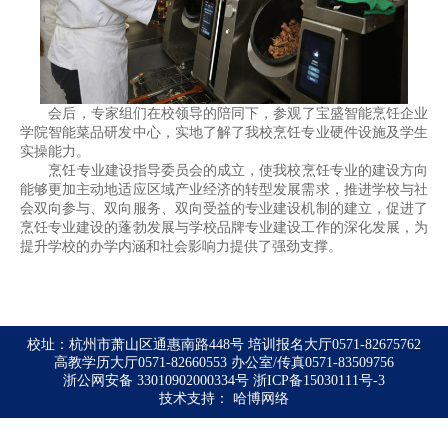
会后，专家组们在校领导的陪同下，参观了宝盛智能烹饪企业
学院智能菜品研发中心，实地了解了我校烹饪专业硬件设施及学生
实操能力。
烹饪专业建设指导委员会的成立，使我校烹饪专业的建设方向
能够更加主动地适应区域产业经济的转型发展需求，推进学校与社
会双向参与、双向服务、双向受益的专业建设机制的建立，促进了
烹饪专业建设的蓬勃发展与学校品牌专业建设工作的深化发展，为
提升学校的办学内涵和社会影响力提供了强劲支撑。
校址：杭州市萧山区通惠南路448号 培训报名大厅0571-82675762
高教学历大厅0571-82660553 办公室/传真0571-83509756
浙公网安备 33010902000334号
浙ICP备15030111号-3
技术支持：
哈博网络