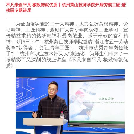
不凡来自平凡 极致铸就优质丨杭州萧山技师学院开展劳模工匠 进
校园专题讲座
为全面落实党的二十大精神，大力弘扬劳模精神、劳
动精神、工匠精神，激励广大青少年向劳模工匠学习，宣
传精益求精的钻研精神和爱岗敬业、乐于奉献的奋斗精
神，
3
月
5
日下午，杭州萧山技师学院邀请“浙江省五一劳动
奖章”获得者，“浙江青年工匠”、“杭州市优秀青年岗位能
手”、“杭州市职业技术带头人”来涵彬，为师生们带来了一
场精彩而又深刻的线上讲座《不凡来自平凡 极致铸就优
质》。