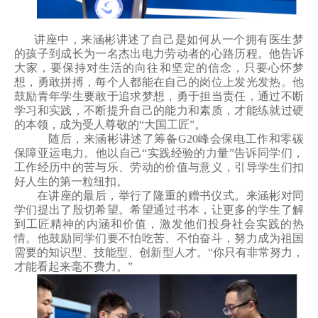
讲座中，来涵彬讲述了自己是如何从一个拥有医生梦
的孩子到成长为一名杰出电力劳动者的心路历程。他告诉
大家，要保持对生活的向往和坚定的信念，只要心怀梦
想，勇敢拼搏，每个人都能在自己的岗位上发光发热。他
鼓励青年学生要敢于追求梦想，勇于担当责任，通过不断
学习和实践，不断提升自己的能力和素质，才能练就过硬
的本领，成为受人尊敬的
“大国工匠”。
随后，来涵彬讲述了筹备
G20
峰会保电工作和零碳
保障亚运电力。他以自己“实践经验的力量”告诉同学们，
工作经历中的苦与乐、劳动的价值与意义，引导学生们扣
好人生的第一粒纽扣。
在讲座的最后，举行了隆重的赠书仪式。来涵彬对同
学们提出了殷切希望。希望通过书本，让更多的学生了解
到工匠精神的内涵和价值，激发他们投身社会实践的热
情。他鼓励同学们要不怕吃苦、不怕奋斗，努力成为祖国
需要的知识型、技能型、创新型人才。
“你只有非常努力，
才能看起来毫不费力。”