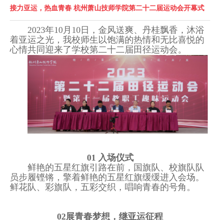
接力亚运，热血青春 杭州萧山技师学院第二十二届运动会开幕式
2023年
10
月
10
日，
金风送爽、丹桂飘香，沐浴
着亚运之光，我校师生以饱满的热情和无比喜悦的
心情共同迎来了学校第二十二届田径运动会。
01 入场仪式
鲜艳的五星红旗引路在前，国旗队、校旗队队
员
步履铿锵，
擎着鲜艳的五星红旗缓缓进入会场。
鲜花队、彩旗队，五彩交织，唱响青春的号角。
02展青春梦想，继亚运征程