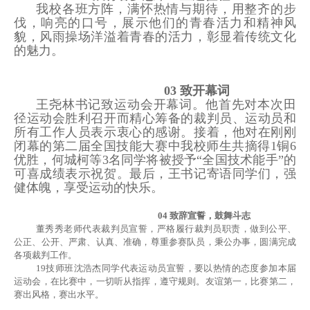
我校各班方阵，满怀热情与期待，用整齐的步
伐，响亮的口号，展示他们的青春活力和精神风
貌，风雨操场洋溢着青春的活力，彰显着传统文化
的魅力。
03 致开幕词
王尧林书记致运动会开幕词。他首先对本次田
径运动会胜利召开而精心筹备的裁判员、运动员和
所有工作人员表示衷心的感谢。接着，他对在刚刚
闭幕的第二届全国技能大赛中我校师生共摘得
1铜6
优胜，何城柯等3名同学将被授予“全国技术能手”的
可喜成绩表示祝贺。最后，王书记寄语同学们，强
健体魄，享受运动的快乐。
04
致辞宣誓，鼓舞斗志
董秀秀老师代表裁判员宣誓，严格履行裁判员职责，做到公平、
公正、公开、严肃、认真、准确，尊重参赛队员，秉公办事，圆满完成
各项裁判工作。
19技师班沈浩杰同学代表运动员宣誓，要以热情的态度参加本届
运动会，在比赛中，一切听从指挥，遵守规则。友谊第一，比赛第二，
赛出风格，赛出水平。