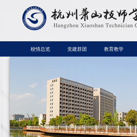
校情总览
党建群团
教育教学