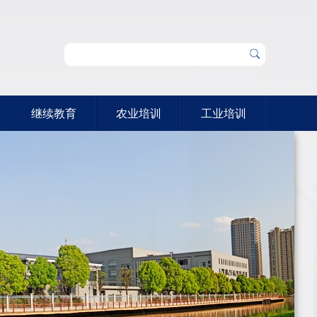
继续教育
农业培训
工业培训