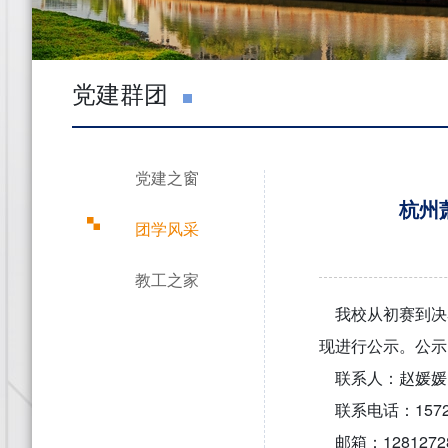
党建群团
党建之窗
杭州
团学风采
教工之家
我校从初赛到决赛
现进行公示。公示时
联系人：赵媛媛
联系电话：15728
邮箱：12812728