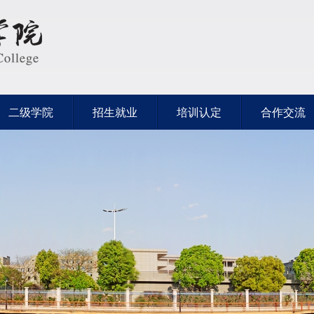
二级学院
招生就业
培训认定
合作交流